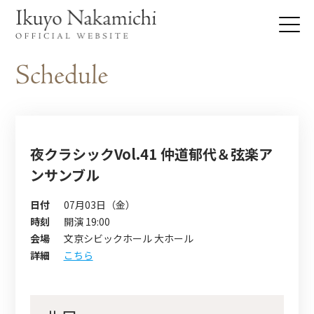
夜クラシックVol.41 仲道郁代＆弦楽ア
ンサンブル
日付
07月03日（金）
時刻
開演 19:00
会場
文京シビックホール 大ホール
詳細
こちら