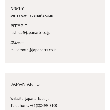
芹澤桃子
serizawa@japanarts.co.jp
西田真佐子
nishida@japanarts.co.jp
塚本光一
tsukamoto@japanarts.co.jp
JAPAN ARTS
Website:
japanarts.co.jp
Telephone:
+81(3)3499-8100