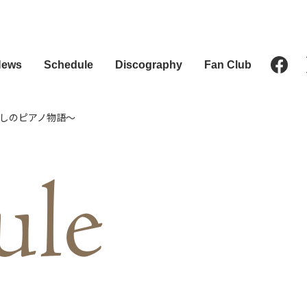
News
Schedule
Discography
Fan Club
しのピアノ物語～