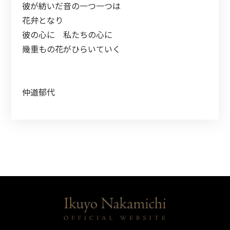
彼が紡いだ音
の
一つ一つは
花
弁となり
彼
の
心
に 私たち
の
心
に
幾重も
の
花
がひらいていく
仲道郁代