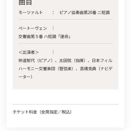
曲目
モーツァルト
：
ピアノ協奏曲第20番 ニ短調
ベートーヴェン
：
交響曲第５番 ハ短調「運命」
＜出演者＞
：
仲道郁代（ピアノ）、太田弦（指揮）、日本フィル
ハーモニー交響楽団（管弦楽）、高橋克典（ナビゲ
ーター）
チケット料金（全席指定／税込）