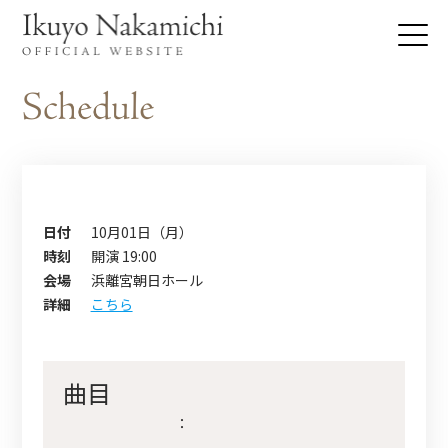
日付
10月01日（月）
時刻
開演 19:00
会場
浜離宮朝日ホール
詳細
こちら
曲目
：