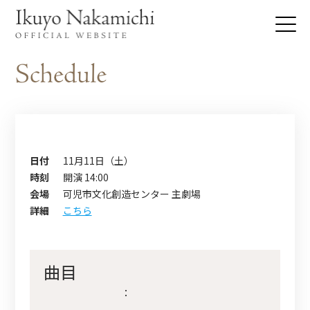
日付
11月11日（土）
時刻
開演 14:00
会場
可児市文化創造センター 主劇場
詳細
こちら
曲目
：